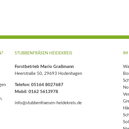
N?
STUBBENFRÄSEN HEIDEKREIS
IM
Forstbetrieb Mario Graßmann
Wal
Heerstraße 50, 29693 Hodenhagen
Bom
Sc
gen
Telefon: 05164 8027687
Nor
Mobil: 0162 5613978
Ver
n.
Gr
info@stubbenfraesen-heidekreis.de
Häu
Sch
Sol
Ni