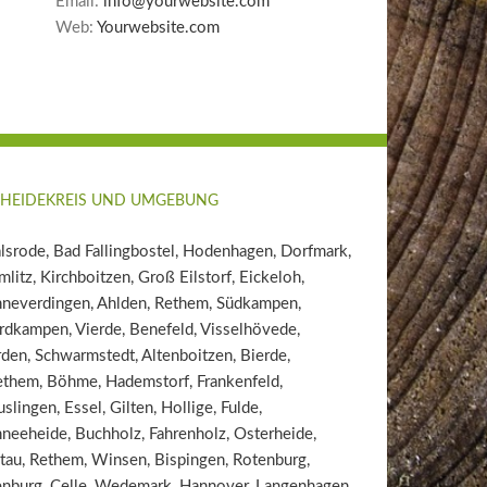
Email:
info@yourwebsite.com
Web:
Yourwebsite.com
 HEIDEKREIS UND UMGEBUNG
srode, Bad Fallingbostel, Hodenhagen, Dorfmark,
litz, Kirchboitzen, Groß Eilstorf, Eickeloh,
hneverdingen, Ahlden, Rethem, Südkampen,
dkampen, Vierde, Benefeld, Visselhövede,
den, Schwarmstedt, Altenboitzen, Bierde,
ethem, Böhme, Hademstorf, Frankenfeld,
slingen, Essel, Gilten, Hollige, Fulde,
neeheide, Buchholz, Fahrenholz, Osterheide,
tau, Rethem, Winsen, Bispingen, Rotenburg,
enburg, Celle, Wedemark, Hannover, Langenhagen,