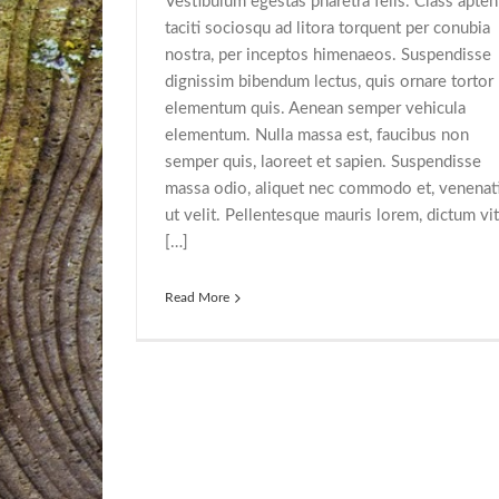
Vestibulum egestas pharetra felis. Class apten
taciti sociosqu ad litora torquent per conubia
nostra, per inceptos himenaeos. Suspendisse
dignissim bibendum lectus, quis ornare tortor
elementum quis. Aenean semper vehicula
elementum. Nulla massa est, faucibus non
semper quis, laoreet et sapien. Suspendisse
massa odio, aliquet nec commodo et, venenat
ut velit. Pellentesque mauris lorem, dictum vi
[…]
Read More