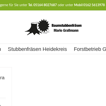
gerne für Sie unter
Tel. 05164 8027687
oder unter
Mobil 0162 5613978
n
Stubbenfräsen Heidekreis
Forstbetrieb
ora