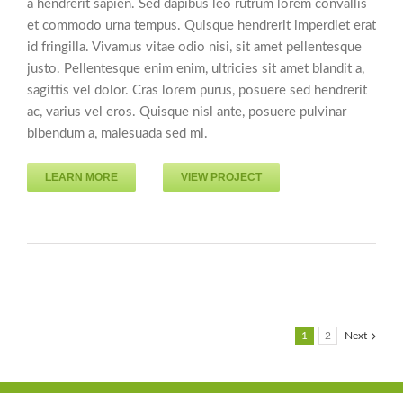
a hendrerit sapien. Sed dapibus leo rutrum lorem convallis
et commodo urna tempus. Quisque hendrerit imperdiet erat
id fringilla. Vivamus vitae odio nisi, sit amet pellentesque
justo. Pellentesque enim enim, ultricies sit amet blandit a,
sagittis vel dolor. Cras lorem purus, posuere sed hendrerit
ac, varius vel eros. Quisque nisl ante, posuere pulvinar
bibendum a, malesuada sed mi.
LEARN MORE
VIEW PROJECT
1
2
Next