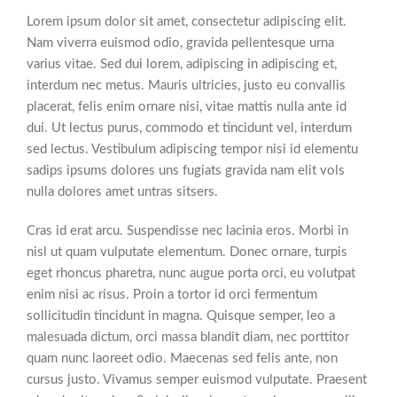
Lorem ipsum dolor sit amet, consectetur adipiscing elit.
Nam viverra euismod odio, gravida pellentesque urna
varius vitae. Sed dui lorem, adipiscing in adipiscing et,
interdum nec metus. Mauris ultricies, justo eu convallis
placerat, felis enim ornare nisi, vitae mattis nulla ante id
dui. Ut lectus purus, commodo et tincidunt vel, interdum
sed lectus. Vestibulum adipiscing tempor nisi id elementu
sadips ipsums dolores uns fugiats gravida nam elit vols
nulla dolores amet untras sitsers.
Cras id erat arcu. Suspendisse nec lacinia eros. Morbi in
nisl ut quam vulputate elementum. Donec ornare, turpis
eget rhoncus pharetra, nunc augue porta orci, eu volutpat
enim nisi ac risus. Proin a tortor id orci fermentum
sollicitudin tincidunt in magna. Quisque semper, leo a
malesuada dictum, orci massa blandit diam, nec porttitor
quam nunc laoreet odio. Maecenas sed felis ante, non
cursus justo. Vivamus semper euismod vulputate. Praesent