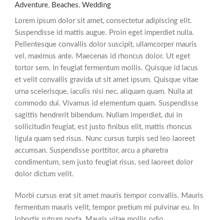
Adventure
,
Beaches
,
Wedding
Lorem ipsum dolor sit amet, consectetur adipiscing elit.
Suspendisse id mattis augue. Proin eget imperdiet nulla.
Pellentesque convallis dolor suscipit, ullamcorper mauris
vel, maximus ante. Maecenas id rhoncus dolor. Ut eget
tortor sem. In feugiat fermentum mollis. Quisque id lacus
et velit convallis gravida ut sit amet ipsum. Quisque vitae
urna scelerisque, iaculis nisi nec, aliquam quam. Nulla at
commodo dui. Vivamus id elementum quam. Suspendisse
sagittis hendrerit bibendum. Nullam imperdiet, dui in
sollicitudin feugiat, est justo finibus elit, mattis rhoncus
ligula quam sed risus. Nunc cursus turpis sed leo laoreet
accumsan. Suspendisse porttitor, arcu a pharetra
condimentum, sem justo feugiat risus, sed laoreet dolor
dolor dictum velit.
Morbi cursus erat sit amet mauris tempor convallis. Mauris
fermentum mauris velit, tempor pretium mi pulvinar eu. In
lobortis rutrum porta. Mauris vitae mollis odio.