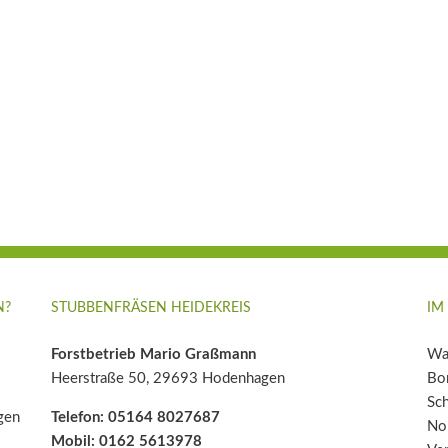
N?
STUBBENFRÄSEN HEIDEKREIS
IM
Forstbetrieb Mario Graßmann
Wal
Heerstraße 50, 29693 Hodenhagen
Bom
Sc
gen
Telefon: 05164 8027687
Nor
Mobil: 0162 5613978