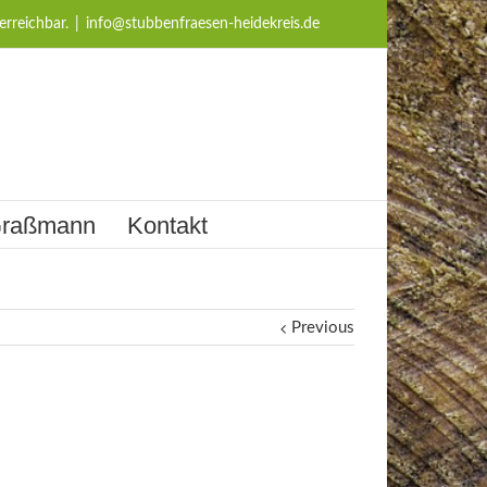
erreichbar.
|
info@stubbenfraesen-heidekreis.de
 Graßmann
Kontakt
Previous