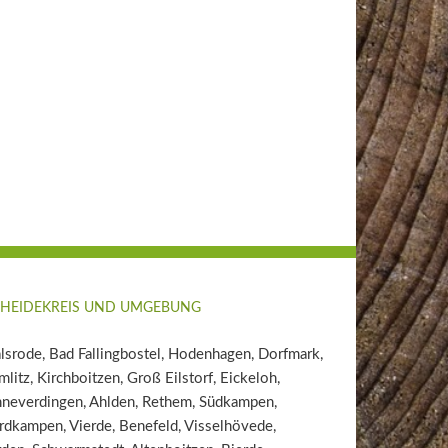
 HEIDEKREIS UND UMGEBUNG
srode, Bad Fallingbostel, Hodenhagen, Dorfmark,
litz, Kirchboitzen, Groß Eilstorf, Eickeloh,
hneverdingen, Ahlden, Rethem, Südkampen,
dkampen, Vierde, Benefeld, Visselhövede,